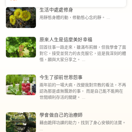
生活中處處修身
用靜態身體的動，修動態心念的靜。
原來人生是這麼美好幸福
回首往事一路走來，雖滿布荊棘，但我學會了面
對它，接受並努力的去克服它，這是我深刻的體
悟，願與大家分享之。
今生了卻前世恩怨事
兩年前的一場大病，改變我對宗教的看法，不再
認為那是虛無飄渺的事， 而是自己能不能夠在
世間順利存活的關鍵。
學會做自己的治療師
藉由跪拜功課的助力，找到了身心安頓的法寶。