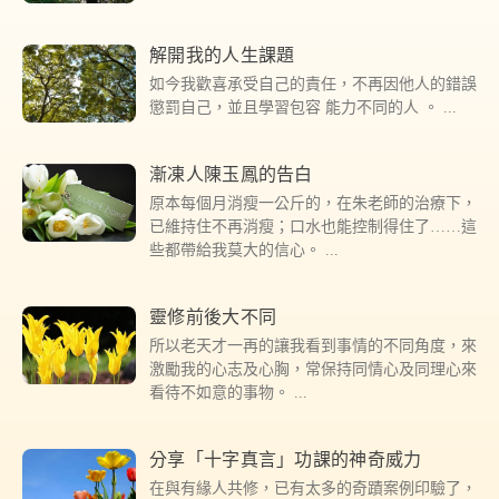
解開我的人生課題
如今我歡喜承受自己的責任，不再因他人的錯誤
懲罰自己，並且學習包容 能力不同的人 。
漸凍人陳玉鳳的告白
原本每個月消瘦一公斤的，在朱老師的治療下，
已維持住不再消瘦；口水也能控制得住了……這
些都帶給我莫大的信心。
靈修前後大不同
所以老天才一再的讓我看到事情的不同角度，來
激勵我的心志及心胸，常保持同情心及同理心來
看待不如意的事物。
分享「十字真言」功課的神奇威力
在與有緣人共修，已有太多的奇蹟案例印驗了，