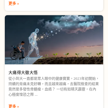
更多 »
大痛得大徹大悟
從小到大一直都是眾人眼中的健康寶寶，2023年初開始，
持續的背痛未見好轉，而且越來越痛，去醫院檢查的結果
竟然是多發性骨髓瘤，血癌？ 一切有如晴天霹靂，在內
心極度惶恐之際
更多 »