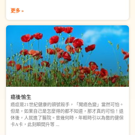
更多 »
癌後愉生
癌症是21世紀健康的頭號殺手，「聞癌色變」當然可怕。
但是，如果自己是怎麼得的都不知道，那才真的可怕！退
休後，人就進了醫院。曾幾何時，年輕時引以為傲的健保
卡A卡，此刻瞬間升等