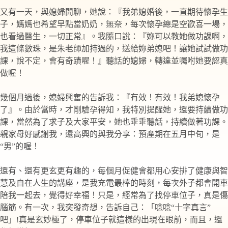
又有一天，與媳婦閒聊，她說：『我弟媳婚後，一直期待懷孕生
子，媽媽也希望早點當奶奶，無奈，每次懷孕總是空歡喜一場，
也看過醫生，一切正常』。我隨口說：『妳可以教她做功課啊，
我這條數珠，是朱老師加持過的，送給妳弟媳吧！讓她試試做功
課，說不定，會有奇蹟喔！』聽話的媳婦，轉達並囑咐她要認真
做喔！
幾個月過後，媳婦興奮的告訴我：『有效！有效！我弟媳懷孕
了』。由於當時，才剛驗孕得知，我特別提醒她，還要持續做功
課，當然為了求子及大家平安，她也乖乖聽話，持續做著功課。
親家母好感謝我，還高興的與我分享：預產期在五月中旬，是
“男”的喔！
還有、還有更玄更有趣的，每個月促健會都用心安排了健康與智
慧及自在人生的講座，是我充電最棒的時刻，每次外子都會開車
陪我一起去，覺得好幸福！只是，經常為了找停車位子，真是傷
腦筋。有一次，我突發奇想，告訴自己：「唸唸“十字真言”
吧」!真是玄妙極了，停車位子就這樣的出現在眼前，而且，還