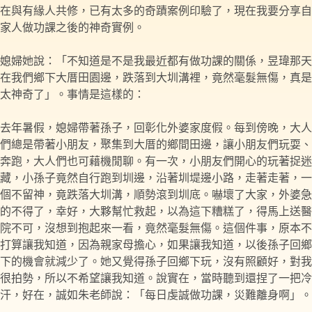
在與有緣人共修，已有太多的奇蹟案例印驗了，現在我要分享自
家人做功課之後的神奇實例。
媳婦她說：「不知道是不是我最近都有做功課的關係，昱瑋那天
在我們鄉下大厝田園邊，跌落到大圳溝裡，竟然毫髮無傷，真是
太神奇了」。事情是這樣的：
去年暑假，媳婦帶著孫子，回彰化外婆家度假。每到傍晚，大人
們總是帶著小朋友，聚集到大厝的鄉間田邊，讓小朋友們玩耍、
奔跑，大人們也可藉機閒聊。有一次，小朋友們開心的玩著捉迷
藏，小孫子竟然自行跑到圳邊，沿著圳堤邊小路，走著走著，一
個不留神，竟跌落大圳溝，順勢滾到圳底。嚇壞了大家，外婆急
的不得了，幸好，大夥幫忙救起，以為這下糟糕了，得馬上送醫
院不可，沒想到抱起來一看，竟然毫髮無傷。這個件事，原本不
打算讓我知道，因為親家母擔心，如果讓我知道，以後孫子回鄉
下的機會就減少了。她又覺得孫子回鄉下玩，沒有照顧好，對我
很拍勢，所以不希望讓我知道。說實在，當時聽到還捏了一把冷
汗，好在，誠如朱老師說：「每日虔誠做功課，災難離身啊」。