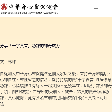
跳
至
主
要
內
容
分享「十字真言」功課的神奇威力
文｜林珠
自從加入中華身心靈促健會這個大家庭之後，秉持著身體健康、
心神自在、靈性智慧的信念，堅持持續的做”十字真言”跪拜修身
功課，也陸續推介有緣人一起共修。這幾年來，印驗了許多神奇
事蹟，例如:監獄、看守所的受刑人、被告，認真的做著跪拜功
課，真心懺悔，竟有多名重刑嫌犯因而交保回家。真是不可思
議！