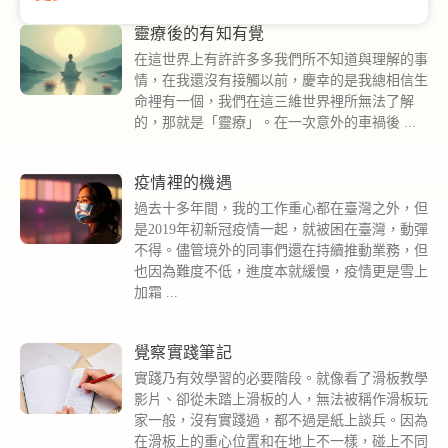
靈療後的有知有覺
在這世界上有許許多多我們所不知道與理解的事
情，在我還沒有接觸以前，慶幸的是我總相信生
命裡有一個，我們在這三維世界裡所無法了解
的，那就是「靈療」。在一次意外的車禍後
疫情裡的機遇
過去十多年間，我的工作重心都在臺灣之外，但
是2019年初新冠疫情一起，就被困在臺灣，動彈
不得。儘管境外的同事們還在持續推動業務，但
也因為難度不低，進度本就緩慢，疫情更是雪上
加霜
覺察實踐筆記
實踐乃有效學習的必要階段。就像看了滑板教學
影片、卻從未踏上滑板的人，無法被稱作滑板玩
家一般，沒有實踐過，都不過是紙上談兵。因為
在滑板上的重心位置和在地上不一樣，碰上不同