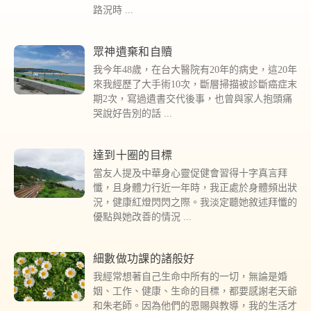
路況時
眾神遺棄和自贖
我今年48歲，在台大醫院有20年的病史，這20年
來我經歷了大手術10次，斷層掃描被診斷癌症末
期2次，寫過遺書交代後事，也曾與家人抱頭痛
哭說好告別的話
達到十圈的目標
當友人提及中華身心靈促健會習得十字真言拜
懺，且身體力行近一年時，我正處於身體頻出狀
況，健康紅燈閃閃之際。我淡定聽她敘述拜懺的
優點與她改善的情況
細數做功課的諸般好
我經常想著自己生命中所有的一切，無論是婚
姻、工作、健康、生命的目標，都要感謝老天爺
和朱老師。因為他們的恩賜與教導，我的生活才