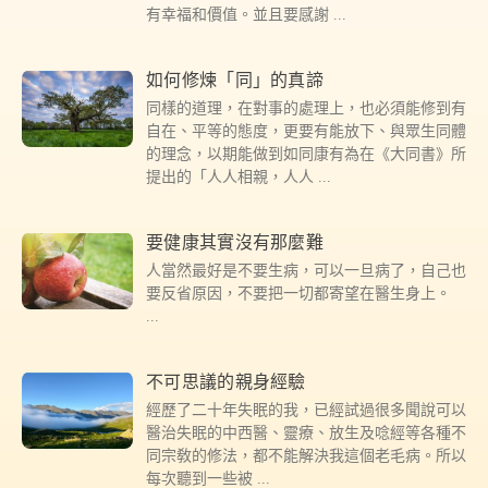
有幸福和價值。並且要感謝
如何修煉「同」的真諦
同樣的道理，在對事的處理上，也必須能修到有
自在、平等的態度，更要有能放下、與眾生同體
的理念，以期能做到如同康有為在《大同書》所
提出的「人人相親，人人
要健康其實沒有那麼難
人當然最好是不要生病，可以一旦病了，自己也
要反省原因，不要把一切都寄望在醫生身上。
不可思議的親身經驗
經歷了二十年失眠的我，已經試過很多聞說可以
醫治失眠的中西醫、靈療、放生及唸經等各種不
同宗敎的修法，都不能解決我這個老毛病。所以
每次聽到一些被