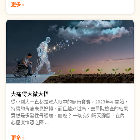
更多 »
大痛得大徹大悟
從小到大一直都是眾人眼中的健康寶寶，2023年初開始，
持續的背痛未見好轉，而且越來越痛，去醫院檢查的結果
竟然是多發性骨髓瘤，血癌？ 一切有如晴天霹靂，在內
心極度惶恐之際
更多 »