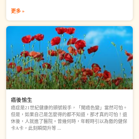
更多 »
癌後愉生
癌症是21世紀健康的頭號殺手，「聞癌色變」當然可怕。
但是，如果自己是怎麼得的都不知道，那才真的可怕！退
休後，人就進了醫院。曾幾何時，年輕時引以為傲的健保
卡A卡，此刻瞬間升等