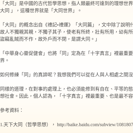
「大同」是中國的古代哲學思想，指人類最終可達到的理想世界
大同 」，這種世界就是「大同世界」。
「大同」的概念出自《禮記•禮運》「大同篇」，文中除了說明
故人不獨親其親，不獨子其子，使老有所終，壯有所用，幼有所
盜竊亂賊而不作，故外戶而不閉，是謂大同。」
「中華身心靈促健會」也將「同」定為在「十字真言」裡最重
界。
如何修練「同」的真諦呢？我想我們可以從在人與人相處之間沒
同樣的道理，在對事的處理上，也必須能修到有自在、平等的態
想社會。因此，個人認為，「十字真言」裡最重要、也是最不容
參考資料：
1.天下大同（哲學思想）， http://baike.baidu.com/subview/1081807/