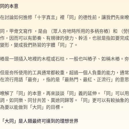
同的本意
在討論如何進修「十字真言」裡「同」的德性前，讓我們先來暸
同，甲骨文寫作 ，是由 （眾人夯地時所用的多柄夯樁）和 
作，因而可以有節奏、有規律的使力、幹活，也就是指如要完成
變形，變成我們熟習的字體「同」了。
樁是一頭插入地裡的木棍或石柱，一般也叫樁子、如稱木樁。夯
但是夯所使用的工具通常都較重，超過一個人負重的能力，通常
在流行用語「最夯」，指的是「最熱門、最紅、正流行」的意思
暸解了「同」的本意，再來談談「同」義的延伸。「同」可以用
詞，如同樂、同甘共苦、異途同歸等。「同」更可以有較抽象的
為要以能做到「大同」的目標。
「大同」是人類最終可達到的理想世界