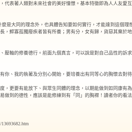
，代表著人類對未來社會的美好憧憬。基本特徵即為人人友愛互
什麼是大同的理念外，也具體告知要如何實行，才能達到這個理
長，鰥寡孤獨廢疾者皆有所養；男有分，女有歸，貨惡其棄於地
要、壓軸的修養德行。前面九個真言，可以說是對自己品性的訴
有你、我的執著及分別心開始，要培養出有同等心的胸懷去對待
度，更要有能放下、與眾生同體的理念，以期能做到如同康有為
易做到的德性，應該是能修練到有「同」的胸襟！讀者你的看法
13693682.htm