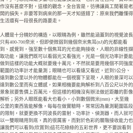
作沒有甚麼不對，這樣的觀念，全台皆是，彷彿讓員工閒著是老
闆的損失。非要等到病來的那一天才知道錯了：原來我們離懂得
生活還有一段很長的路要走。
人體是十分精妙的構造，以眼睛為例，雖然能涵蓋到的視覺波長
只有400-700奈米，但即使微弱到幾個奈米焦耳(nJ)的光都能看
到、感覺到，強至數十個焦耳的光也能夠接收，人眼的非線性擷
取功能，讓我們既可以看弱光又看強光，光是一個光功率計要能
做到這樣的功能大概就要幾十萬元，不然就是要用幾個不同強度
範圍的功率計才能量測；眼睛也可以看遠又看近，近到5公分、
遠到數公里以外的物體都能在一個視窗下呈現，人眼的景深可以
達到數公里而有立體感，如果相機要能夠解析到八百公尺以外的
景象就要售價上百萬元，但這樣的相機沒有辦法做近距離的影像
解析；另外人眼既能看大也看小，小到數個微米(mm)，大至幾
公里的東西皆能解像，每每在做實驗時，常常因為量測範圍區段
的限制，就要更換不同波長的雷射、功率計、偵測器，而人就可
以一雙眼睛用到底，真的很厲害，而對於色彩的層階接收能力也
讓我們可以看到(欣賞到)這花花綠綠的五彩世界，更不要說看到