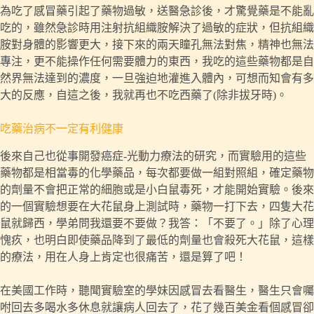
為吃了感冒藥引起了藥物過敏，送醫急診後，才驚覺藥是不能亂
吃的，雖然急診時用注射抗組織胺解決了過敏的症狀，但抗組織
胺對身體的影響更大，接下來的兩天瞳孔無法對焦，精神也無法
專注，更不能操作任何需要體力的東西，我吃的這些藥物都是自
然界無法達到的濃度，一旦強迫地灌進入體內，可想而知會有多
大的反應，自這之後，我就再也不吃西藥了(除非拔牙時)。
吃藥治病不一定有利健康
後來自己也從事開發癌症-光動力療法的研究，而實驗用的這些
藥物都是相當毒的化學藥品，每次都要做一組對照組，確定藥物
的劑量不會把正常的細胞或是小白鼠毒死，才能開始實驗。後來
的一個實驗想要在大花鼠身上測試時，藥物一打下去，四隻大花
鼠就歸西，學弟問我還要不要做？我答：「不要了。」除了心理
愧疚，也明白即使藥品降到了最低的劑量也會殺死大花鼠，這樣
的療法，用在人身上肯定也很痛苦，還是算了吧！
在美國工作時，聽聞實驗室的學妹因感冒去看醫生，醫生只會囑
咐回去多喝水多休息就讓病人回去了，花了幾百美金看個感冒卻