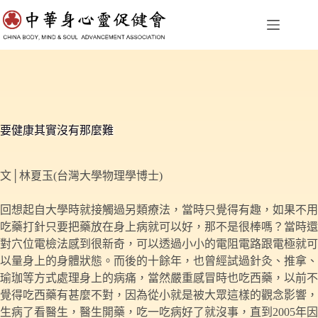
跳
至
主
要
內
容
要健康其實沒有那麼難
文│林夏玉(台灣大學物理學博士)
回想起自大學時就接觸過另類療法，當時只覺得有趣，如果不用
吃藥打針只要把藥放在身上病就可以好，那不是很棒嗎？當時還
對穴位電檢法感到很新奇，可以透過小小的電阻電路跟電極就可
以量身上的身體狀態。而後的十餘年，也曾經試過針灸、推拿、
瑜珈等方式處理身上的病痛，當然嚴重感冒時也吃西藥，以前不
覺得吃西藥有甚麼不對，因為從小就是被大眾這樣的觀念影響，
生病了看醫生，醫生開藥，吃一吃病好了就沒事，直到2005年因