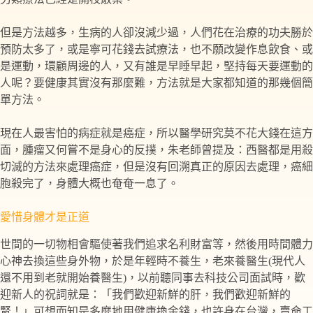
但是方法越多，生病的人卻沒減少過，人們花在治療的功夫勝於
預防太多了，或是寧可花錢去試療法，也不願改變作息飲食、或
是運動，環顧周邊的人，又有誰是早睡早起，堅持每天要運動的
人呢？要健康其實沒有那麼難，方法就是大家都知道的那幾個簡
單方法。
現在人最害怕的病症就是癌症，所以醫學研究莫不花大錢在這方
面，腫瘤又何嘗不是身心的反撲，朱老師曾提及：西醫都是用殺
切滅的方法來處理癌症，但是沒有回溯真正的原因去處理，癌細
胞殺完了，身體大概也奄奄一息了。
愛惜身體才是正道
世間的一切物相會驅使著我們追求名利財富等，然後用時間體力
心神去換這些身外物，於是年輕時不養生，老來養醫生(現代人
還不用到老就開始養醫生)，以前聽同事去科技公司面試時，歡
迎新人的祝詞就是：「我們歡迎新鮮的肝，我們歡迎新鮮的
腎！」可想而知是多麼地用健康換金錢，也許身在台灣，賣命工