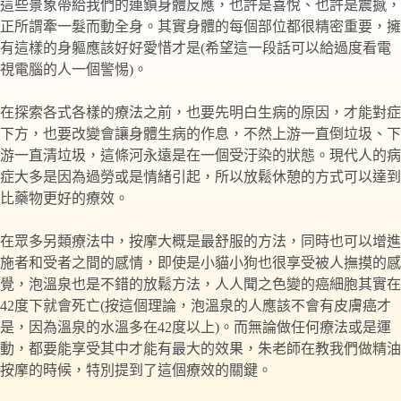
這些景象帶給我們的連鎖身體反應，也許是喜悅、也許是震撼，
正所謂牽一髮而動全身。其實身體的每個部位都很精密重要，擁
有這樣的身軀應該好好愛惜才是(希望這一段話可以給過度看電
視電腦的人一個警惕)。
在探索各式各樣的療法之前，也要先明白生病的原因，才能對症
下方，也要改變會讓身體生病的作息，不然上游一直倒垃圾、下
游一直清垃圾，這條河永遠是在一個受汙染的狀態。現代人的病
症大多是因為過勞或是情緒引起，所以放鬆休憩的方式可以達到
比藥物更好的療效。
在眾多另類療法中，按摩大概是最舒服的方法，同時也可以增進
施者和受者之間的感情，即使是小貓小狗也很享受被人撫摸的感
覺，泡溫泉也是不錯的放鬆方法，人人聞之色變的癌細胞其實在
42度下就會死亡(按這個理論，泡溫泉的人應該不會有皮膚癌才
是，因為溫泉的水溫多在42度以上)。而無論做任何療法或是運
動，都要能享受其中才能有最大的效果，朱老師在教我們做精油
按摩的時候，特別提到了這個療效的關鍵。