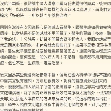
沒給半顆藥，很難讓中國人滿意。當時我也覺得很訝異，後來想
想也對，傷風感冒確實是靠這樣的方法就可以處理了，而我們太
追求「好的快」，所以轉而用藥物治療。
回到台灣後有次因為擔心是流感去看醫生，跟醫生說如果做完快
篩後，比對結果不是流感就不用開藥了，醫生約莫四十多歲，聽
了我的話，十分詫異，彷彿不開藥會對不起病人，我跟她說感冒
就是回家多喝開水、多休息就會慢慢好了。如果不是我很堅持拒
絕，醫生似乎還是很想要給我幾顆藥帶回去。連國內醫生都是這
樣的觀念，更何況是一般的病人呢！不是每一種病都不須用藥治
療、但也不是一生病就一定要吃藥。
後來因為某些機會開始接觸中醫，發現在國內科學中很瞧不起的
中醫其實很有邏輯，方法也很有效，耗費的醫療資源相對來的
低，慢慢體悟到人類除了所謂的正統醫學，還會追尋其他的方法
來處理病痛，除了因為正統醫學無效或是療程太痛苦外，也是想
要尋找更接近人本自然的方法來解決問題。從這樣的觀念出發，
加上過去人類在文明進化歷程中曾經使用過的方法，到了現在，
另類療法已經是開枝散葉。