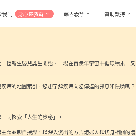
於我們
身心靈教育
慈善義診
贊助護持
從一個新生嬰兒誕生開始，一場在百億年宇宙中循環積累、又
與疾病的地圖索引，您想了解疾病向您傳達的訊息和隱喻嗎？
您一同探索「人生的奧秘」。
程主題並親自授課，以深入淺出的方式講述人類切身相關的議