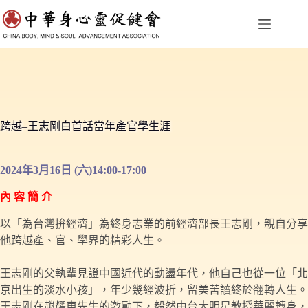
跳
至
主
要
內
容
跨越–王志剛白首話當年產官學生涯
2024年3月16日 (六)14:00-17:00
內 容 簡 介
以「為台灣拚經濟」為終身志業的前經濟部長王志剛，親自分享
他跨越產、官、學界的精彩人生。
王志剛的父執輩見證中國近代的動盪年代，他自己也從一位「北
京出生的淡水小孩」，年少幾經波折，留美苦讀終於翻轉人生。
王志剛在趙耀東先生的激勵下，毅然由台大明星教授華麗轉身，