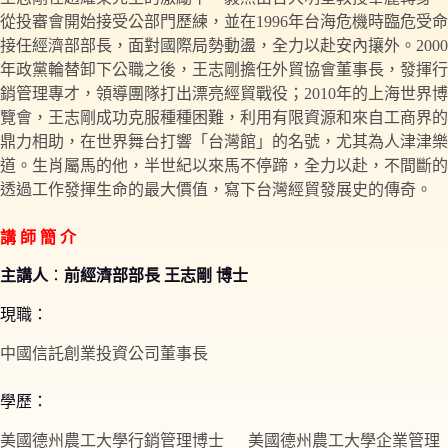
從投審會開始接受公部門歷練，並在1996年台海危機時臨危受命
接任經濟部部長，面對國際局勢動盪，全力以赴安內攘外。2000
年政黨輪替卸下公職之後，王志剛擔任外貿協會董事長，發揮行
銷管理專才，領導團隊打出漂亮經貿戰役；2010年的上海世界博
覽會，王志剛成功克服種種困難，利用有限資源和來自工商界的
鼎力相助，在世界舞台打響「台灣館」的名號，尤其為人津津樂
道。生肖屬馬的他，半世紀以來馬不停蹄，全力以赴，不間斷的
透過工作發揮生命的最大價值，寫下台灣經貿發展史的傳奇。
講 師 簡 介
主講人
：
前經濟部部長 王志剛 博士
現職：
中國信託創業投資公司董事長
學歷：
美國德州農工大學行銷管理博士 美國德州農工大學企業管理