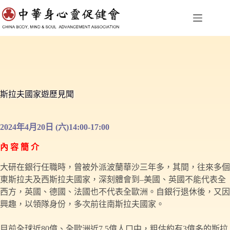
跳
至
主
要
內
容
斯拉夫國家遊歷見聞
2024年
4月20日 (六)14:00-17:00
內 容 簡 介
大研在銀行任職時，曾被外派波蘭華沙三年多，其間，往來多個
東斯拉夫及西斯拉夫國家，深刻體會到–美國、英國不能代表全
西方，英國、德國、法國也不代表全歐洲。自銀行退休後，又因
興趣，以領隊身份，多次前往南斯拉夫國家。
目前全球近80億、全歐洲近7.5億人口中，粗估約有3億多的斯拉