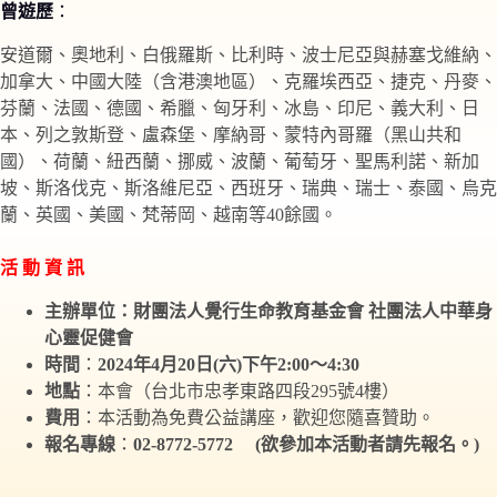
曾遊歷
：
安道爾、奧地利、白俄羅斯、比利時、波士尼亞與赫塞戈維納、
加拿大、中國大陸（含港澳地區）、克羅埃西亞、捷克、丹麥、
芬蘭、法國、德國、希臘、匈牙利、冰島、印尼、義大利、日
本、列之敦斯登、盧森堡、摩納哥、蒙特內哥羅（黑山共和
國）、荷蘭、紐西蘭、挪威、波蘭、葡萄牙、聖馬利諾、新加
坡、斯洛伐克、斯洛維尼亞、西班牙、瑞典、瑞士、泰國、烏克
蘭、英國、美國、梵蒂岡、越南等40餘國。
活 動 資 訊
主辦單位：財團法人覺行生命教育基金會 社團法人中華身
心靈促健會
時間
：
2024年4月20日(六)下午2:00～4:30
地點
：本會（台北市忠孝東路四段295號4樓）
費用
：本活動為免費公益講座，歡迎您隨喜贊助。
報名專線
：
02-8772-5772
(欲參加本活動者請先報名。)