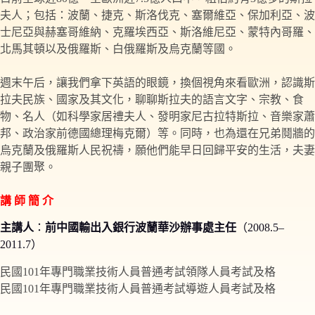
夫人；包括：波蘭、捷克、斯洛伐克、塞爾維亞、保加利亞、波
士尼亞與赫塞哥維納、克羅埃西亞、斯洛維尼亞、蒙特內哥羅、
北馬其頓以及俄羅斯、白俄羅斯及烏克蘭等國。
週末午后，讓我們拿下英語的眼鏡，換個視角來看歐洲，認識斯
拉夫民族、國家及其文化，聊聊斯拉夫的語言文字、宗教、食
物、名人（如科學家居禮夫人、發明家尼古拉特斯拉、音樂家蕭
邦、政治家前德國總理梅克爾）等。同時，也為還在兄弟鬩牆的
烏克蘭及俄羅斯人民祝禱，願他們能早日回歸平安的生活，夫妻
親子團聚。
講 師 簡 介
主講人
：
前中國輸出入銀行波蘭華沙辦事處主任
（2008.5–
2011.7）
民國101年專門職業技術人員普通考試領隊人員考試及格
民國101年專門職業技術人員普通考試導遊人員考試及格