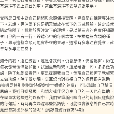
有選擇不去上這台列車，甚至有選擇不去拿這張車票。
覺察是日常中對自己情緒與念頭保持警醒。覺察是在練習專注當
下。若說，專注當下只是把意識放在當下的五感體驗，這定義就
過於狹隘了。我對於專注當下的理解，是以第三者的角度仔細觀
察自己的一言一行，聆聽心中的每個念頭，挖掘這些念頭的種
子，思考這些念頭可能會帶來的果報。通常有多專注在覺察，就
會有多專注在當下。
如今的我，還在練習，還是會跌倒。仍會怠惰，仍會鬆懈，仍在
每次發現發條鬆掉後，試圖重新轉緊。還是老話一句，多多做功
課，除了勉勵讀者們，更是提醒我自己，發現自己鬆懈了就趕緊
去做功課。除了做功課，寫筆記也對審視自己的過程很有幫助
(這邊要特別謝謝當時促健會**姐姐的建議)，可以幫助自己釐清
思緒。我近日還發現，和親友或伴侶分享自己的一天也有幫助，
在盡量客觀陳述的過程中，我們會重新回味自己的每個反應與說
的每句話，有時再次過濾那些話語後，可能還會很意外自己當時
竟然會說出那樣的話呢！(摘錄自覺行雜誌64期)