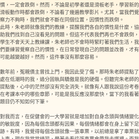
慣，一定會跌倒。然而，不論是初學者還是滑板老手，學習新的
滑板動作時都會跌倒，不論看了幾遍教學影片。尤其，當我們覺
察力不夠時，我們就會不斷在同個位置，因慣性而跌倒。
此時，朱老師就像我們的教練，提醒我們各自的慣性是什麼，協
助我們找到自己沒看見的問題。但這不代表我們再也不會跌倒，
學生不會天天上教練課，朱老師也不會時時緊盯著我們生活，我
們要練習覺察自己的慣性，在日常發現自己的問題並改善，才有
可能越變越好。然而，這件事沒有那麼容易。
數年前，冤親債主曾找上門，我因此受了傷。那時朱老師提點了
處在低潮時的我，過分固執與驕傲是我的硬傷。但聽完朱老師的
提點後，心中的茫然卻沒有完全消失。就像有人跟我說這份考卷
在考課本中的哪些章節，可能是我反應沒那麼快，當下的我看著
題目仍不知如何下筆。
對我而言，在促健會的一大學習就是增加對自身念頭與情緒變化
的敏銳度，因為每個念頭都有因果，每個情緒都會在身上留下足
跡。有時，我覺得每個念頭就像一張車票，以前總是拿了車票就
上車，現在我常常練習，學著去看這張車票會帶我去哪裡。而我