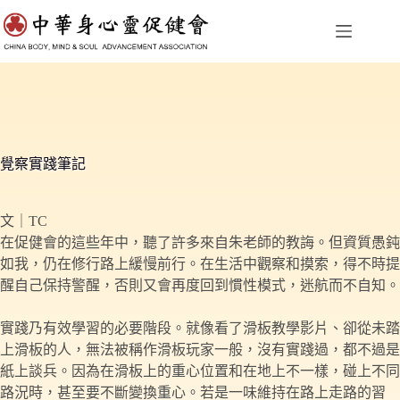
跳
至
主
要
內
容
覺察實踐筆記
文｜TC
在促健會的這些年中，聽了許多來自朱老師的教誨。但資質愚鈍
如我，仍在修行路上緩慢前行。在生活中觀察和摸索，得不時提
醒自己保持警醒，否則又會再度回到慣性模式，迷航而不自知。
實踐乃有效學習的必要階段。就像看了滑板教學影片、卻從未踏
上滑板的人，無法被稱作滑板玩家一般，沒有實踐過，都不過是
紙上談兵。因為在滑板上的重心位置和在地上不一樣，碰上不同
路況時，甚至要不斷變換重心。若是一味維持在路上走路的習