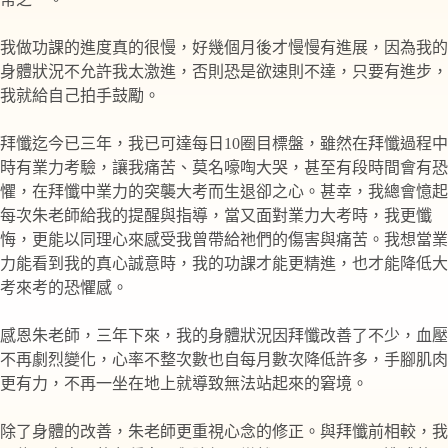
我做功課的進度真的很慢，好幾個月後才慢慢有進展，因為我的
身體狀況不允許我太激進，否則恐是欲速則不達，只要有進步，
我就給自己拍手鼓勵。
拜懺迄今已三年，我已可達每日10圈目標盤，雖然在拜懺過程中
時有業力考驗，讓我痛苦、莫名嚎啕大哭，甚至有段時間會有恐
懼，在拜懺中業力的突襲大考而生退卻之心。甚幸，我總會憶起
每次朱老師給我的提醒與指導，當又面對業力大考時，我更懺
悔，更能以同理心來感受我曾帶給祂們的傷害與痛苦。我想當業
力能看到我的真心誠意時，我的功課才能更精進，也才能降低大
考來考的恐懼感。
感恩朱老師，三年下來，我的身體狀況因拜懺改善了不少，血壓
不再劇烈變化，心率不整次數也自每月數次降低許多，手腳肌肉
更有力，不再一坐在地上就導致無法站起來的窘境。
除了身體的改善，朱老師更重視心念的修正。與拜懺前相較，我