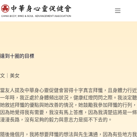
跳
至
主
要
內
容
達到十圈的目標
文｜美女
當友人提及中華身心靈促健會習得十字真言拜懺，且身體力行近
一年時，我正處於身體頻出狀況，健康紅燈閃閃之際。我淡定聽
她敘述拜懺的優點與她改善的情況，她鼓勵我參加拜懺的行列，
因為她覺得我有需要，我沒有馬上答應，因為我清楚這將是一條
漫漫長路，沒有足夠的毅力與意志力是挺不下去的。
隨後幾個月，我將想要拜懺的想法與先生溝通，因為有些地方我