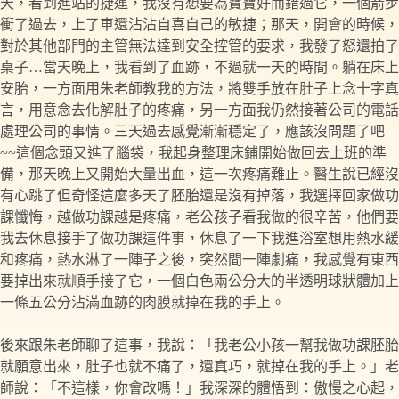
天，看到進站的捷運，我沒有想要為寶寶好而錯過它，一個箭步
衝了過去，上了車還沾沾自喜自己的敏捷；那天，開會的時候，
對於其他部門的主管無法達到安全控管的要求，我發了怒還拍了
桌子…當天晚上，我看到了血跡，不過就一天的時間。躺在床上
安胎，一方面用朱老師教我的方法，將雙手放在肚子上念十字真
言，用意念去化解肚子的疼痛，另一方面我仍然接著公司的電話
處理公司的事情。三天過去感覺漸漸穩定了，應該沒問題了吧
~~這個念頭又進了腦袋，我起身整理床鋪開始做回去上班的準
備，那天晚上又開始大量出血，這一次疼痛難止。醫生說已經沒
有心跳了但奇怪這麼多天了胚胎還是沒有掉落，我選擇回家做功
課懺悔，越做功課越是疼痛，老公孩子看我做的很辛苦，他們要
我去休息接手了做功課這件事，休息了一下我進浴室想用熱水緩
和疼痛，熱水淋了一陣子之後，突然間一陣劇痛，我感覺有東西
要掉出來就順手接了它，一個白色兩公分大的半透明球狀體加上
一條五公分沾滿血跡的肉膜就掉在我的手上。
後來跟朱老師聊了這事，我說：「我老公小孩一幫我做功課胚胎
就願意出來，肚子也就不痛了，還真巧，就掉在我的手上。」老
師說：「不這樣，你會改嗎！」我深深的體悟到：傲慢之心起，