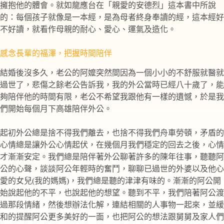
擁抱他的體會。就如龍應台在「親愛的安德烈」這本書中所說
的：每個孩子就像是一本經，是為母者終身奉讀的經，這本經好
不好讀，就看作母親的耐心、愛心、運氣及造化。
感念長輩的福澤，把握時間陪伴
結婚後沒多久，老公的阿嬤突然間因為一個小小的不舒服就醫就
過世了，悲傷之餘老公告訴我，我的外公當時已經八十歲了，能
夠陪伴他的時間有限，老公不希望我跟他有一樣的遺憾，於是我
們開始每個月下高雄陪伴外公。
起初外公總是捨不得我們離去，也捨不得我們舟車勞頓，矛盾的
心情總是讓外公心情起伏，在幾個月我們穩定的回去之後，心情
才漸漸安定。我們總是陪伴著外公聊著許多的陳年往事，聽聽阿
公的心聲，談談阿公年輕時的奮鬥，聊聊已過世的外婆以及他心
愛的女兒(我的媽媽)，我們總是聽的津津有味的。漸漸的阿公開
始說起他的不平，也說起他的想望。聽到不平，我們陪著阿公渡
過那段情緒，然後想辦法化解，連結相關的人事物一起來，並緩
和的提醒阿公更多美好的一面，也把阿公的想法跟舅舅及家人們