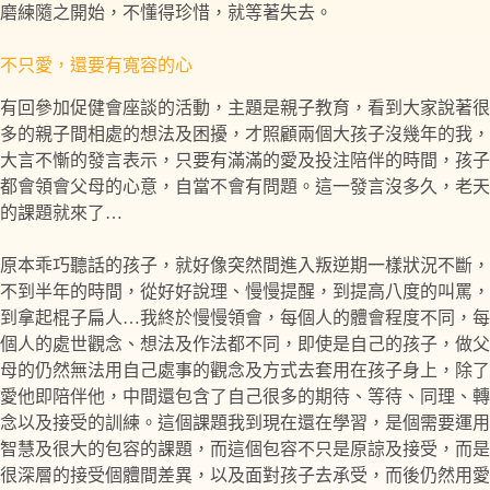
磨練隨之開始，不懂得珍惜，就等著失去。
不只愛，還要有寬容的心
有回參加促健會座談的活動，主題是親子教育，看到大家說著很
多的親子間相處的想法及困擾，才照顧兩個大孩子沒幾年的我，
大言不慚的發言表示，只要有滿滿的愛及投注陪伴的時間，孩子
都會領會父母的心意，自當不會有問題。這一發言沒多久，老天
的課題就來了…
原本乖巧聽話的孩子，就好像突然間進入叛逆期一樣狀況不斷，
不到半年的時間，從好好說理、慢慢提醒，到提高八度的叫罵，
到拿起棍子扁人…我終於慢慢領會，每個人的體會程度不同，每
個人的處世觀念、想法及作法都不同，即使是自己的孩子，做父
母的仍然無法用自己處事的觀念及方式去套用在孩子身上，除了
愛他即陪伴他，中間還包含了自己很多的期待、等待、同理、轉
念以及接受的訓練。這個課題我到現在還在學習，是個需要運用
智慧及很大的包容的課題，而這個包容不只是原諒及接受，而是
很深層的接受個體間差異，以及面對孩子去承受，而後仍然用愛