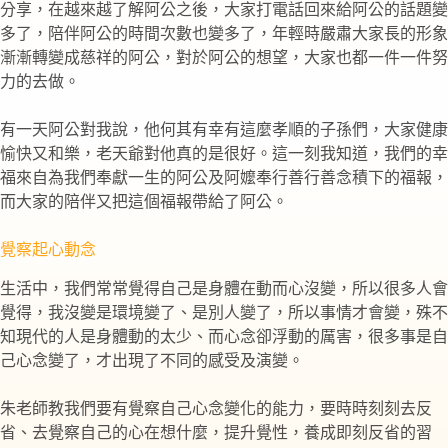
分享，在越來越了解阿公之後，大家打電話回來給阿公的話題變
多了，陪伴阿公的時間次數也變多了，年輕時嚴肅大家長的形象
漸漸轉變成慈祥的阿公，對於阿公的想望，大家也都一件一件努
力的去做。
有一天阿公對我說，他何其有幸有這麼孝順的子孫們，大家健康
愉快又和樂，老天爺對他真的是很好。這一刻我知道，我們的幸
福來自為我們奉獻一生的阿公及阿嬤奉行善行善念積下的福報，
而大家的陪伴又把這個福報帶給了阿公。
覺察起心動念
生活中，我們常常覺得自己是身體在動而心沒變，所以很多人會
覺得，我沒變是環境變了、是別人變了，所以事情才會變，殊不
知現代的人是身體動的太少、而心念卻浮動的厲害，很多事是自
己心念變了，才出現了不同的感受及演變。
朱老師教我們要有覺察自己心念變化的能力，要時時刻刻去反
省、去覺察自己的心在想什麼，提升覺性，養成即刻反省的習