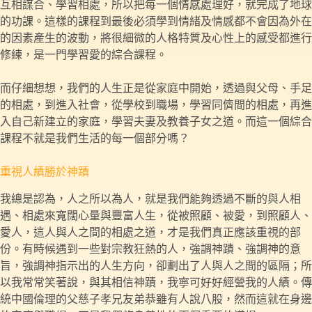
互相謀合、學習相處，所以把每一個情感處理好，就完成了地球
的功課。這樣的課程到最後必須學到情緒及情感都不會因為外在
的因素產生的波動，將很細微的人格特質及心性上的感受都進行
修練，是一門學習愛的綜合課程。
而仔細想想，我們的人生正是從家庭中開始，透過與父母、手足
的相處，到進入社會，從學校到職場，學習同儕間的相處，再進
入自己新建立的家庭，學習夫妻及教養子女之道。而這一個綜合
課程不就是我們生活的每一個部分嗎？
重視人績勝於神蹟
我總是認為，人之所以為人，就是我們能夠透過不斷的與人相
遇、相處來寬闊心量與豐富人生，從被照顧、被愛，到照顧人、
愛人，這人與人之間的相處之道，才是我們真正應該重視的部
份。有時候遇到一些對宗教狂熱的人，強調神蹟、強調神的意
旨，強調神指示出的人生方向，卻劃出了人與人之間的區隔；所
以我常常笑著說，與其相信神蹟，我寧可好好經營我的人績。傳
統中國倫理的父慈子孝兄友弟恭雖有人說八股，然而這就在身邊