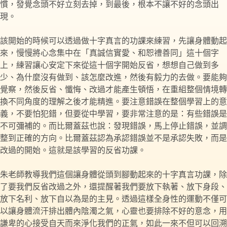
慣，發覺念頭不好立刻去掉，到最後，根本不讓不好的念頭出
現。
該開始的時候可以透過做十字真言的功課來練習，先讓身體動起
來，慢慢將心念集中在「真誠信實愛、和恕禮善同」這十個字
上，練習讓心安定下來從這十個字開始反省，想想自己做到多
少、為什麼沒有做到、該怎麼改進，然後有毅力的去做。要能夠
覺察，然後反省、懺悔、改過才能產生頓悟，在重組整個情境轉
換不同角度的理解之後才能精進。要注意錯誤在整個學習上的意
義，不要怕犯錯，但要從中學習，要非常注意的是：有些錯誤是
不可彌補的。而比爾蓋茲也說：發現錯誤，馬上停止錯誤，並調
整到正確的方向。比爾蓋茲認為承認錯誤並不是承認失敗，而是
改過的開始。這就是該學習的反省功課。
朱老師教導我們這個讓身體從頭到腳動起來的十字真言功課，除
了要我們反省改過之外，還提醒著我們要放下執著、放下身段、
放下名利、放下自以為是的主見。透過這樣全身性的運動不僅可
以讓身體流汗排出體內陰濁之氣，心靈也要排除不好的意念，用
謙卑的心接受自天而來淨化我們的正氣，如此一來不但可以回溯