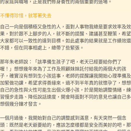
的家庭與職場，正是我們修身養性的兩個重要的道場。
不懂得珍惜，就等著失去
自己一向是個積極又急性的人，面對人事物我總是要求效率及效
果，對於跟不上腳步的人，就不斷的提醒、建議甚至鞭策，希望
大家都可以一致性的達到目標。如此處事的結果就是工作績效還
不錯，但在同事相處上，總帶了些緊張。
那年朱老師說：「該準備生孩子了吧，老天已經要給你們了
喔！」想想幾年來為了工作及照顧妹妹託付給我的兩個大的孩
子，確實沒有想到生小孩這事，老師的提醒讓我開始心理準備及
加緊做功課，希望求得善緣來。過不到半年真的就懷孕了，想想
自己的急性與火性可能生出個火爆小孩，於是開始調整情緒，練
習慢步走路、降低說話速度，開會時面對不同的意見也讓自己多
想個幾分鐘才發言。
一個月過後，我開始對自己的調整感到滿意，有天突然一個念
頭：既然是老天爺要給的，應該怎麼樣都是安全而美好的吧。那