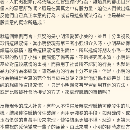
著，人們的犯罪行為或違反社會道德的行為，難道真的都出自於
個人的惡意所致嗎？還是在冥冥之中有股力量，迫使人們做出違
反他們自己真正本意的行為，或者是這些觸法行為，也是基於一
股善意的概念所造成？
就這個案例而言，無疑的是小明深愛著小美的，並且十分重視及
珍惜這段感情，當小明發現有第三者小強想介入時，小明基於保
護這段感情，避免這段感情發生變化，所以邀請好朋友小毛一起
狠狠的教訓了小強，而觸犯了傷害罪。不過探究其本質，小明是
基於對這段感情的重視，而採用了社會所不認同的行為，也就是
暴力的行為來維繫。雖然暴力的行為十分不足採，但是，小明的
行為動機是否真的完全出自於惡意呢？還是他仍係出於善意（單
純的想維護這段感情），只是小明還沒有學習到用其他的方法，
或是比較被社會所接受的方式，來處理感情的事情呢？
反觀現今的成人社會，有些人不懂得及時處理感情可能發生的危
機，結果使得感情發生破綻，再用更殘暴的手段，如潑硫酸、或
玉石俱焚的自殺手段來處理，使得結果更加不堪、悲涼，更讓原
本重視的感情變成一輩子的痛苦。由此來看，小明的即時處理方