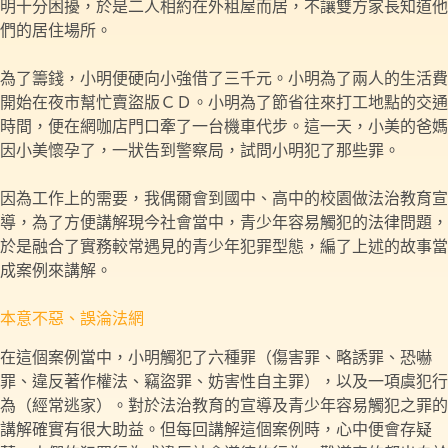
明十分困擾，於是二人相約在外租屋而居，不讓雙方家長知道他
們的居住場所。
為了籌錢，小明便硬向小強借了三千元。小明為了兩人的生活費
開始在夜市幫忙賣盜版ＣＤ。小明為了節省往來打工地點的交通
時間，便在網咖店門口牽了一台機車代步。這一天，小美的爸媽
因小美懷孕了，一狀告到警察局，試問小明犯了那些罪。
因為工作上的需要，我偶爾會到國中、高中的校園做法治教育宣
導，為了方便講解現今社會當中，青少年容易觸犯的法律問題，
於是融合了實務較常遇見的青少年犯罪型態，編了上述的故事當
成案例來講解。
本意不惡、誤淪法網
在這個案例當中，小明觸犯了六種罪（傷害罪、略誘罪、恐嚇
罪、違反著作權法、竊盜罪、妨害性自主罪），以及一項虞犯行
為（經常逃家）。對於法治教育的宣導及青少年容易觸犯之罪的
講解確實有很大助益。但每回講解這個案例時，心中便會存疑