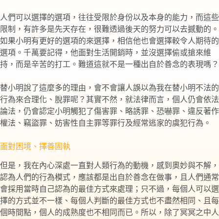
人們可以選擇的選項，往往受限於身份以及本身的能力，而這些
限制，有許多是先天存在，很難透過後天的努力可以去撼動的。
如果小明有更好的選項的來選擇，相信他也會選擇較令人期待的
選項。千萬要記得，他面對生活開銷時，並沒選擇偷或搶來維
持，而是辛苦的打工。難道這就不是一種出自於善念的表現嗎？
替小明說了這麼多的理由，會不會讓人誤以為我在替小明不法的
行為來合理化、脫罪呢？其實不然，就法律而言，個人仍會依法
論法，仍會認定小明觸犯了傷害罪、略誘罪、恐嚇罪、違反著作
權法、竊盜罪、妨害性自主罪等罪行及經常逃家的虞犯行為。
面對困境、擇善固執
但是，我在內心深處一直對人類行為的動機，感到奧妙與不解，
認為人們的行為模式，應該都是出自於善念在做事，且人們通常
會採用當時自己認為的最佳方式來處理；只不過，每個人可以選
擇的方式並不一樣、每個人判斷的最佳方式也不盡然相同、且每
個時間點，個人的成熟度也不相同而已。所以，除了冥冥之中人