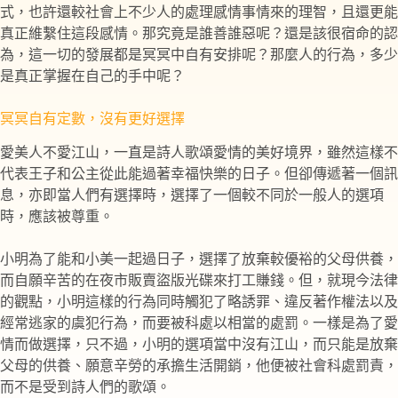
式，也許還較社會上不少人的處理感情事情來的理智，且還更能
真正維繫住這段感情。那究竟是誰善誰惡呢？還是該很宿命的認
為，這一切的發展都是冥冥中自有安排呢？那麼人的行為，多少
是真正掌握在自己的手中呢？
冥冥自有定數，沒有更好選擇
愛美人不愛江山，一直是詩人歌頌愛情的美好境界，雖然這樣不
代表王子和公主從此能過著幸福快樂的日子。但卻傳遞著一個訊
息，亦即當人們有選擇時，選擇了一個較不同於一般人的選項
時，應該被尊重。
小明為了能和小美一起過日子，選擇了放棄較優裕的父母供養，
而自願辛苦的在夜市販賣盜版光碟來打工賺錢。但，就現今法律
的觀點，小明這樣的行為同時觸犯了略誘罪、違反著作權法以及
經常逃家的虞犯行為，而要被科處以相當的處罰。一樣是為了愛
情而做選擇，只不過，小明的選項當中沒有江山，而只能是放棄
父母的供養、願意辛勞的承擔生活開銷，他便被社會科處罰責，
而不是受到詩人們的歌頌。