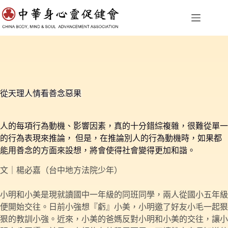
跳
至
主
要
內
容
從天理人情看善念惡果
人的每項行為動機、影響因素，真的十分錯綜複雜，很難從單一
的行為表現來推論， 但是，在推論別人的行為動機時，如果都
能用善念的方面來設想，將會使得社會變得更加和諧。
文｜楊必嘉（台中地方法院少年）
小明和小美是現就讀國中一年級的同班同學，兩人從國小五年級
便開始交往。日前小強想『虧』小美，小明邀了好友小毛一起狠
狠的教訓小強。近來，小美的爸媽反對小明和小美的交往，讓小