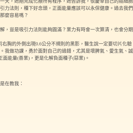
一天，她剛完成化療所有程序，她告訴我，很慶幸自己的癌細胞
引力法則，種下好念頭，正面能量應該可以永保健康。過去我們
那麼容易嗎？
解，豈是吸引力法則能夠圓滿？業力有時會一次算清，也會分期
右胸的外側出現0.6公分不規則的黑影，醫生說一定要切片化驗，
。我做功課，勇於面對自己的過錯，尤其是壞脾氣、愛生氣、誠
面能量(善業)，更是化解負面種子(惡業)。
是在教我：