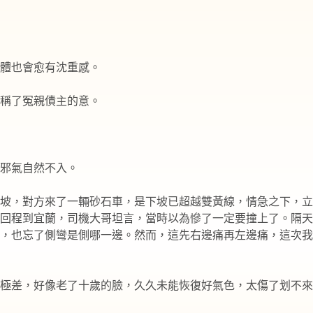
體也會愈有沈重感。
稱了冤親債主的意。
邪氣自然不入。
坡，對方來了一輛砂石車，是下坡已超越雙黃線，情急之下，立
回程到宜蘭，司機大哥坦言，當時以為慘了一定要撞上了。隔天
，也忘了側彎是側哪一邊。然而，這先右邊痛再左邊痛，這次我
極差，好像老了十歲的臉，久久未能恢復好氣色，太傷了划不來