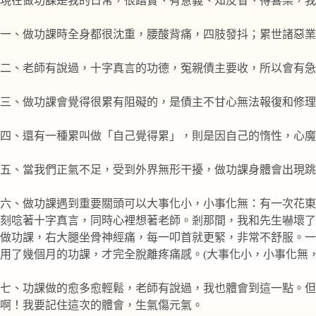
現在做功課是我的日常，很踏實、有意義、知反省、得喜樂，我
一、做功課時全身都很沈重，腰酸背痛，四肢發抖；累世諸惡業
二、老師有說過，十字真言的功德，冤親債主要收，所以會有急
三、做功課會覺得很累有阻礙的，是債主不甘心無法報復和修理
四、還有一種累叫做「自己覺得累」，則是因自己的惰性，心魔
五、當我們正氣不足，受到外界無形干擾，做功課身體會出現跳
六、做功課遇到重要關頭可以大事化小，小事化無：有一次花東
刻唸著十字真言，同時心裡想著老師。剎那間，我和先生嚇壞了
做功課，右大腿坐骨神經痛，每一叩首就更緊，非常不舒服。一
用了幾個月的功課，才完全脫離疼痛感。(大事化小，小事化無
七、功課做的愈多愈輕鬆，老師有說過，我也體會到這一點。但
啊！我要記住這次的體會，生氣傷元氣。