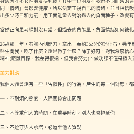
身邊有許多女性朋友得乳癌，其中一位朋友在我們不期而遇的這
同「情緒」會影響健康，所以決定正視自己的情緒，並且相信吸
出多少時日和力氣，用正面能量去對治過去的負面種子，改變有
當然正向思考絕對沒有錯，但過去的負能量，負面情緒如何被化
26歲那一年，右胸內側開刀，拿出一顆約3公分的鈣化石，幾年前
醫生問我，吃了什麼？還是做了什麼？除了好奇，對我深感信心
精神(距離目標，我差得很遠，但我會努力)。做功課不僅是植入正
業力對應
我個人體會還有一些「習慣性」的行為，產生的每一個對應，都
一、不耐煩的態度，人際關係會出問題
二、不尊重他人的時間，在重要時刻，別人也會拖延你
三、不遵守與人承諾，必遭至他人質疑