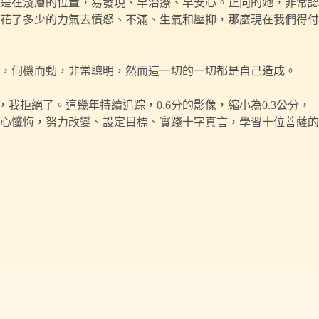
是在淺層的位置，易發現、早治療、早安心。正向的她，非常認
花了多少的力氣去憤怒、不滿、生氣和壓抑，那麼現在我們得付
，伺機而動，非常聰明，然而這一切的一切都是自己造成。
我拒絕了。這幾年持續追踪，0.6分的影像，縮小為0.3公分，
心懺悔，努力改變、設定目標、實踐十字真言，學習十位菩薩的