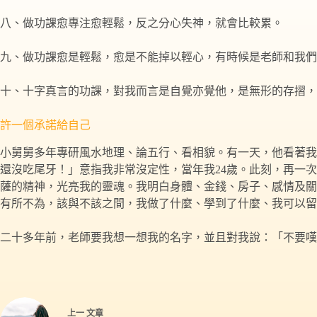
八、做功課愈專注愈輕鬆，反之分心失神，就會比較累。
九、做功課愈是輕鬆，愈是不能掉以輕心，有時候是老師和我們
十、十字真言的功課，對我而言是自覺亦覺他，是無形的存摺，
許一個承諾給自己
小舅舅多年專研風水地理、論五行、看相貌。有一天，他看著我
還沒吃尾牙！」意指我非常沒定性，當年我24歲。此刻，再一
薩的精神，光亮我的靈魂。我明白身體、金錢、房子、感情及關
有所不為，該與不該之間，我做了什麼、學到了什麼、我可以留
二十多年前，老師要我想一想我的名字，並且對我說：「不要嘆氣
上一
文章