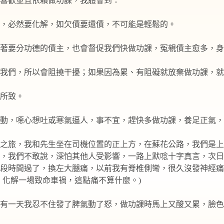
喜歡並且依賴做功課，我體會到：
，必然要化解，如欠債要還債，不可能是輕鬆的。
著要分功德的債主，也會督促我們快做功課，冤親債主愈多，身
我們，所以會阻撓干擾；如果因為累、有阻礙就放棄做功課，就
所致。
動，噁心想吐或寒氣逼人，事不宜，趕快多做功課，養足正氣，
之旅，我和先生坐在司機位置的正上方，在蘇花公路，我們是上
，我們不敢說，深怕其他人受影響，一路上默唸十字真言，次日
段時間過了，換左大腿痛，以前我有脊椎側彎，很久沒發神經痛
，化解一場致命車禍，這點痛不算什麼。)
有一天我忍不住發了脾氣動了怒，做功課時馬上又酸又累，臉色