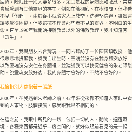
疲倦，睡眠比一般人要多很多。尤其是我的身體比較敏感，常常
會感覺到有其他靈界的存在，例如在簷棚底、在樹枝間，但我看
不見「他們」。由於從小就隨家人上教堂，洗禮堅信禮，雖然這
讓我覺得困擾，但我選擇不理會那些看不見的靈界，不明白的生
命。直至1996年我開始接觸教會以外的佛教教理，我才知道有
「眾生」。
2003年，我與朋友去台灣玩，一同去拜訪了一位陳國鎮教授，他
很慈悲地提醒我，說我自出生時，靈魂並沒有在我身體安放好，
以致靈魂沒有安住在身體裡，並建議我可以找促健會的朱老師幫
助。說靈魂安放好後，我的身體才會好的，不然不會好的。
我擁抱別人像抱著一張紙
2006年，在我遇到朱老師之前，42年來從來都不知道人家眼中看
到的人事物、肢體接觸，感受跟我是不相同的。
在這之前，我眼中所見的一切，包括一切的人、動物、週遭環
境、各種東西都是近乎二度空間的，就好似眼前看見的是一幅