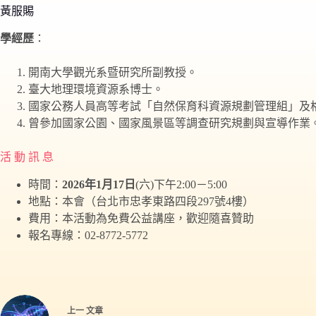
黃服賜
學經歷
：
開南大學觀光系暨研究所副教授。
臺大地理環境資源系博士。
國家公務人員高等考試「自然保育科資源規劃管理組」及
曾參加國家公園、國家風景區等調查研究規劃與宣導作業
活 動 訊 息
時間：
2026年1月17日
(六)下午2:00－5:00
地點：本會（台北市忠孝東路四段297號4樓）
費用：本活動為免費公益講座，歡迎隨喜贊助
報名專線：02-8772-5772
上一
文章