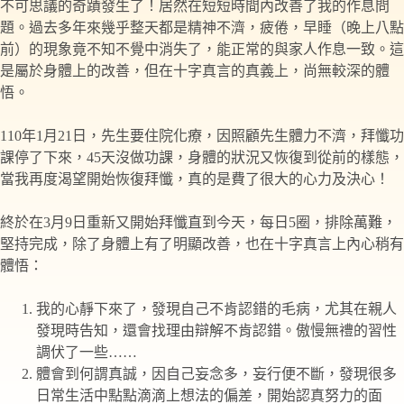
不可思議的奇蹟發生了！居然在短短時間內改善了我的作息問
題。過去多年來幾乎整天都是精神不濟，疲倦，早睡（晚上八點
前）的現象竟不知不覺中消失了，能正常的與家人作息一致。這
是屬於身體上的改善，但在十字真言的真義上，尚無較深的體
悟。
110年1月21日，先生要住院化療，因照顧先生體力不濟，拜懺功
課停了下來，45天沒做功課，身體的狀況又恢復到從前的樣態，
當我再度渴望開始恢復拜懺，真的是費了很大的心力及決心！
終於在3月9日重新又開始拜懺直到今天，每日5圈，排除萬難，
堅持完成，除了身體上有了明顯改善，也在十字真言上內心稍有
體悟：
我的心靜下來了，發現自己不肯認錯的毛病，尤其在親人
發現時告知，還會找理由辯解不肯認錯。傲慢無禮的習性
調伏了一些……
體會到何謂真誠，因自己妄念多，妄行便不斷，發現很多
日常生活中點點滴滴上想法的偏差，開始認真努力的面