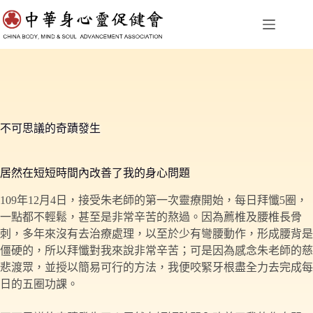
跳
至
主
要
內
容
不可思議的奇蹟發生
居然在短短時間內改善了我的身心問題
109年12月4日，接受朱老師的第一次靈療開始，每日拜懺5圈，
一點都不輕鬆，甚至是非常辛苦的熬過。因為薦椎及腰椎長骨
刺，多年來沒有去治療處理，以至於少有彎腰動作，形成腰背是
僵硬的，所以拜懺對我來說非常辛苦；可是因為感念朱老師的慈
悲渡眾，並授以簡易可行的方法，我便咬緊牙根盡全力去完成每
日的五圈功課。