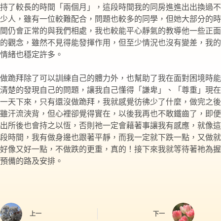
持了較長的時間「兩個月」，這段時間我的同房進進出出換過不
少人，雖有一位較難配合，問題也較多的同學，但她大部分的時
間仍會正常的與我們相處，我也較能平心靜氣的教導他一些正面
的觀念，雖然不見得能發揮作用，但至少情況也沒有變差，我的
情緒也穩定許多。
做跪拜除了可以訓練自己的體力外，也幫助了我在面對困境時能
清楚的發現自己的問題，讓我自己懂得「謙卑」、「尊重」現在
一天下來，只有還沒做跪拜，我就感覺彷彿少了什麼，做完之後
雖汗流浹背，但心裡卻覺得實在，以後我再也不敢鐵齒了，即便
出所後也會持之以恆，否則祂一定會藉著事讓我有感應，就像這
段時間，我有做身邊也跟著平靜，而我一定就下跌一點，又做就
好像又好一點，不做跌的更重，真的！接下來我就等待著祂為握
預備的路及安排。
上一
下一