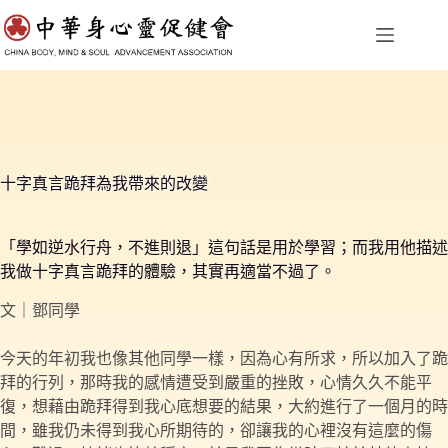
跳
至
主
要
內
容
十字真言跪拜為我帶來的改變
「學如逆水行舟，不進則退」這句話是用於學習；而我用他描述
我做十字真言跪拜的體驗，其實再適當不過了。
文｜鄧同學
今天的年初我也像其他同學一樣，因為心有所求，所以加入了跪
拜的行列，那時我的感情遭受到嚴重的挫敗，心情久久不能平
復，想藉由跪拜得到我心底想要的結果，大約進行了一個月的時
間，雖我仍未得到我心所期待的，卻讓我的心裡沒有這麼的傷