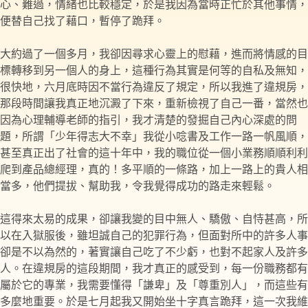
心、難過，情緒也比較穩定，於是我因為當時正忙於其他事情，
便替自己找了藉口，暫停了跪拜。
大約過了一個多月，我卻因尋求心靈上的慰藉，進而將情感的目
標轉移到另一個人的身上，這種行為其實是何等的自私及無知，
很快地，六月底時因不當行為違反了規定，所以我進了違規房，
那段時間讓我真正地沉澱了下來，重新檢視了自己一番，當然也
因為心理輔導老師的指引，我才清楚的發掘自己內心深處的問
題，所謂「少年得志大不幸」我從小唸書及工作一路一帆風順，
甚至真正出了社會的這十年中，我的職位從一個小業務順順利利
爬到產品總經理，真的！多平順的一條路，加上一路上的貴人相
當多，他們提拔、幫助我，令我覺得成功的路走來輕鬆。
這得來太易的成果，卻讓我變的目中無人、驕傲、自恃甚高，所
以在入獄服後，雖坦誠自己的犯罪行為，但面對所中的許多人事
卻是不以為然的，著實讓自己吃了不少虧，也對不起家人及許多
人。在違規房的這段期間，我才真正的感受到，每一份職務都有
屬於它的專業，我需要懂得「謙卑」及「尊重別人」，而這些有
多麼地重要。於是七月起我又開始坐十字真言跪拜，這一次我維