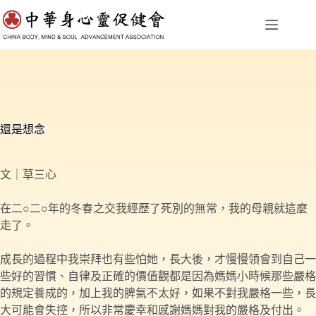
跳
至
主
要
內
容
還是想念
文｜草三心
在二○二○年的冬春之交我經歷了死別的無常，我的母親就這麼
走了。
成長的過程中我崇拜也有些怕她，長大後，才慢慢領會到自己一
些好的習慣、自律及正確的價值觀都是因為媽媽小時候那些嚴格
的規定養成的，加上我的脾氣不太好，如果不對我嚴格一些，長
大可能會失控，所以非常慶幸和感謝媽媽對我的嚴格及付出。