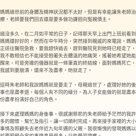
媽媽過世前的身體及精神狀況都不太好，但是有幸能讓朱老師治
療，老師要我們回去還是要多做功課迴向冤親債主。
過沒多久，在二月如平常的日子，記得那天早上出門上班前看到
媽媽還好好的，然而在中午時分，突然接到親戚的來電說，媽媽
正送往醫院急救，要我趕快過去，趕到醫院見到她時已經走了，
我不敢相信也不能接受抱著失去體溫的她痛哭，搖著她希望她能
醒來，可是旁邊的儀器就是一條筆直的終結線，面對媽媽死亡，
我感到要崩潰，還來不及盡孝，她就走了。
這時朱老師和我說媽媽就是要走了，母親過世了，處理好她的後
事也是盡孝道，每個人有不同的緣分，為人子女能做的就是盡本
份盡孝扮演好自己的角色。
接下來處理媽媽的身後事，很感謝慈悲的朱老師給予茫然的我許
多的關懷、幫忙及指引，讓一切順利完成。再來接手家裡的大小
事情及照顧失去老伴近九旬年邁的父親，我很慚愧的發現媽媽以
前要照顧全家的事情真是很多，只能學習適應。