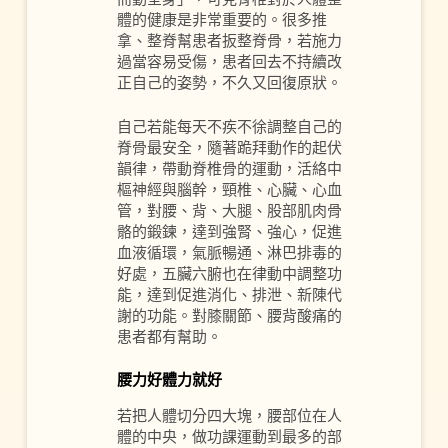
體的健康是非常重要的。很多推
拿、整脊幫患者扳整脊骨，若施力
過當容易受傷，患者回去不持續改
正自己的姿勢，不久又回復原狀。
自己若能每天不疾不徐調整自己的
脊骨最安全，隨著跪拜動作的起伏
韻律，帶動脊椎骨的運動，活絡中
樞神經與腦幹，頸椎、心臟、心血
管，對腰、背、大腿、股部肌肉骨
骼的鍛鍊，達到強腎、強心，促進
血液循環，氣脈暢通、淋巴排毒的
好處，五臟六腑也在律動中調整功
能，達到促進消化、排泄、新陳代
謝的功能。對膝關節、腰背酸痛的
患者都有幫助。
腰力好體力就好
若把人體切分四大塊，腰部位在人
體的中央，做功課運動到最多的部