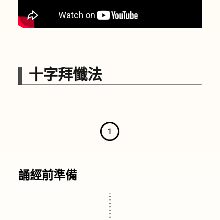
十字拜懺法
誦經前準備