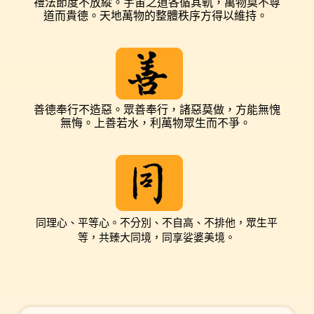
禮法節度不放縱。宇宙之
道
各循其軌，萬物莫不尊
道而貴德。天地萬物的整
體秩序方得以維持。
善德奉
行不造惡
。眾善奉行
，諸
惡莫做
，方能
無愧
無悔。上善若水
，
利萬物
眾生而不爭
。
同理心、平等心。不分別、不自高、不排他，眾生平
等，共臻大同境，同享娑婆美境。