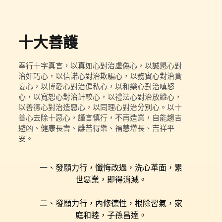
十大善護
奉行十字真言，以真如心對治虛偽心，以誠懇心對
治奸巧心，以信諾心對治欺騙心，以務實心對治貪
妄心，以博愛心對治偏私心，以和樂心對治嗔怒
心，以寬恕心對治計較心，以禮法心對治放縱心，
以善德心對治造惡心，以同理心對治分別心。以十
善心去除十惡心，謹言慎行，不再造業，自能趨吉
避凶、健康長壽、離苦得樂、福慧增長、吉祥平
安。
一、發願力行，懺悔改過，洗心革面，累
世惡業，即得消減。
二、發願力行，內修德性，根除習氣，家
庭和睦，子孫昌達。