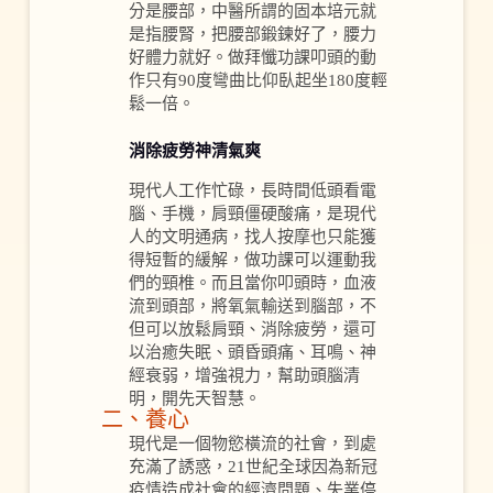
分是腰部，中醫所謂的固本培元就
是指腰腎，把腰部鍛鍊好了，腰力
好體力就好。做拜懺功課叩頭的動
作只有90度彎曲比仰臥起坐180度輕
鬆一倍。
消除疲勞神清氣爽
現代人工作忙碌，長時間低頭看電
腦、手機，肩頸僵硬酸痛，是現代
人的文明通病，找人按摩也只能獲
得短暫的緩解，做功課可以運動我
們的頸椎。而且當你叩頭時，血液
流到頭部，將氧氣輸送到腦部，不
但可以放鬆肩頸、消除疲勞，還可
以治癒失眠、頭昏頭痛、耳鳴、神
經衰弱，增強視力，幫助頭腦清
明，開先天智慧。
二、養心
現代是一個物慾橫流的社會，到處
充滿了誘惑，21世紀全球因為新冠
疫情造成社會的經濟問題、失業停