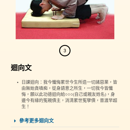
迴向文
日課迴向：我今懺悔累世今生所造一切諸惡業，皆
由無始貪嗔痴，從身語意之所生，一切我今皆懺
悔，願以此功德迴向給○○○(自己或親友姓名)，身
邊今有緣的冤親債主，消清累世冤孽債，普渡早超
生！
參考更多迴向文