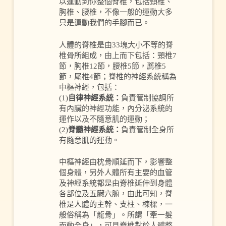
以運動到你整個脊椎，包括頸椎、
胸椎、腰椎，不像一般的運動大多
只是運動我們的手腳而已。
人體的脊椎是由33塊大小不等的脊
椎骨所組成，由上而下包括：頸椎7
節，胸椎12節，腰椎5節，薦椎5
節，尾椎4節；脊椎的神經系統稱為
中樞神經，包括：
(1)
自律神經系統：
負責管制協調所
有內臟的神經功能，內分泌系統的
運作以及不隨意肌的運動；
(2)
脊髓神經系統：
負責管制全身所
有隨意肌的運動。
中樞神經由枕骨順延而下，影響整
個身體，另外人體所有主要的血管
及神經系統都是由脊椎延伸到身體
各部位及五臟六腑，由此可知，脊
椎是人體的主幹、支柱、棟樑，一
般俗稱為「龍骨」。所謂「牽一髮
而動全身」，可見脊椎對於人體整