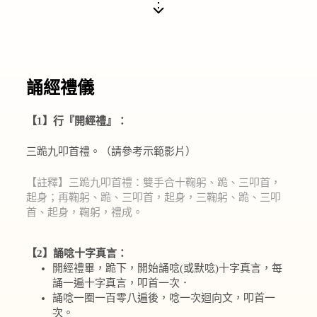
誦經禮儀
【1】行『開經禮』：
三跪九叩首禮。（請參考示範影片）
【註釋】三跪九叩首禮：
雙手合十鞠躬、跪、三叩首，
起身；再鞠躬、跪、三叩首，起身，三
鞠躬、跪、三叩
首、起身，鞠躬，禮成。
【2】誦唸十字真言：
開經禮畢，跪下，開始誦唸(或默唸)十字真言，每
誦一遍十字真言，叩首一次．
誦唸一圈一百零八遍後，唸一次迴向文，叩首一
次。