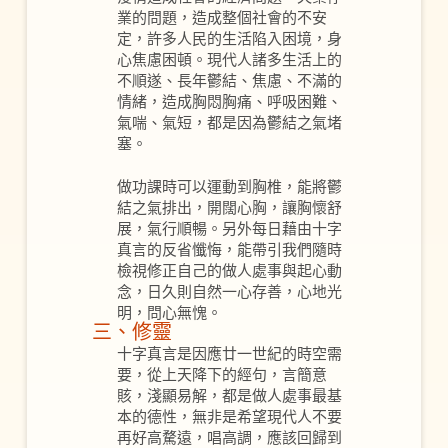
業的問題，造成整個社會的不安
定，許多人民的生活陷入困境，身
心焦慮困頓。現代人諸多生活上的
不順遂、長年鬱結、焦慮、不滿的
情緒，造成胸悶胸痛、呼吸困難、
氣喘、氣短，都是因為鬱結之氣堵
塞。
做功課時可以運動到胸椎，能將鬱
結之氣排出，開闊心胸，讓胸懷舒
展，氣行順暢。另外每日藉由十字
真言的反省懺悔，能帶引我們隨時
檢視修正自己的做人處事與起心動
念，日久則自然一心存善，心地光
明，問心無愧。
三、修靈
十字真言是因應廿一世紀的時空需
要，從上天降下的經句，言簡意
賅，淺顯易解，都是做人處事最基
本的德性，無非是希望現代人不要
再好高騖遠，唱高調，應該回歸到