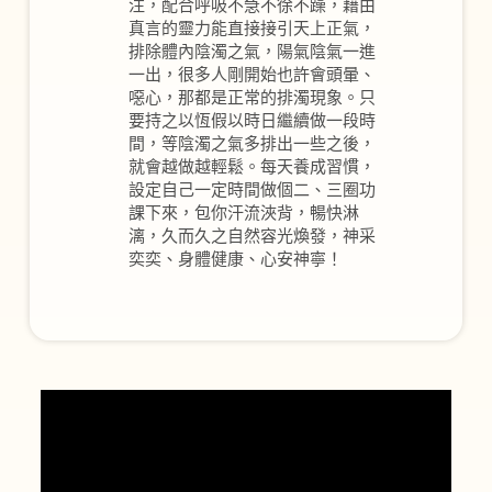
注，配合呼吸不急不徐不躁，藉由
真言的靈力能直接接引天上正氣，
排除體內陰濁之氣，陽氣陰氣一進
一出，很多人剛開始也許會頭暈、
噁心，那都是正常的排濁現象。只
要持之以恆假以時日繼續做一段時
間，等陰濁之氣多排出一些之後，
就會越做越輕鬆。每天養成習慣，
設定自己一定時間做個二、三圈功
課下來，包你汗流浹背，暢快淋
漓，久而久之自然容光煥發，神采
奕奕、身體健康、心安神寧！