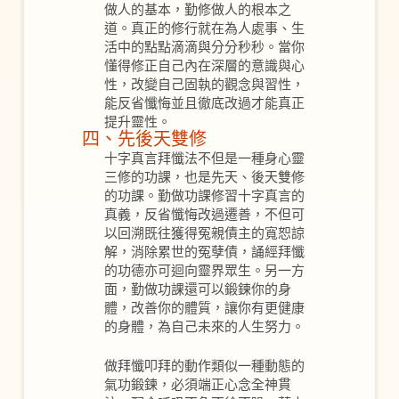
做人的基本，勤修做人的根本之
道。真正的修行就在為人處事、生
活中的點點滴滴與分分秒秒。當你
懂得修正自己內在深層的意識與心
性，改變自己固執的觀念與習性，
能反省懺悔並且徹底改過才能真正
提升靈性。
四、先後天雙修
十字真言拜懺法不但是一種身心靈
三修的功課，也是先天、後天雙修
的功課。勤做功課修習十字真言的
真義，反省懺悔改過遷善，不但可
以回溯既往獲得冤親債主的寬恕諒
解，消除累世的冤孽債，誦經拜懺
的功德亦可迴向靈界眾生。另一方
面，勤做功課還可以鍛鍊你的身
體，改善你的體質，讓你有更健康
的身體，為自己未來的人生努力。
做拜懺叩拜的動作類似一種動態的
氣功鍛鍊，必須端正心念全神貫