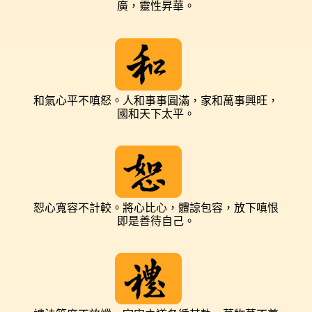
廣，靈性昇華
。
和氣心平不嗔怒
。
人和事事圓滿，家和萬事興旺，
國和天下太平。
恕心寬容不計較
。
將心比心，體諒
包容
，放下嗔恨
即是善待自己
。