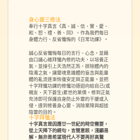
身心靈三修法
奉行十字真言《真、誠、信、實、愛、
和、恕、禮、善、同》，作為我們每日
身體力行、反省懺悔的《日常功課》。
誠心反省懺悔每日的言行、心念，並藉
由口誦心維拜懺內修的功夫，以培養正
氣，並接引上天浩然正炁，排除體內的
陰濁之氣，讓靈魂意識體的妄念與能量
體的亂流逐漸恢復安定與正能量。並把
十字拜懺功課的修懺功德迴向給自己(或
親友、天下蒼生)累世的業債。修到正氣
充沛即可保護自身防止外靈的干擾或入
侵，達到修養身心靈、消除業障與超拔
陰靈的目的。
十字拜懺法
十字真言是因應廿一世紀的時空需要，
從上天降下的經句，言簡意賅，淺顯易
解，無非是希望現代人不要再好高騖