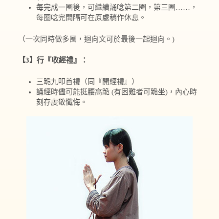
每完成一圈後，可繼續誦唸第二圈，第三圈……，
每圈唸完間隔可在原處稍作休息。
（一次同時做多圈，迴向文可於最後一起迴向。)
【3】行『收經禮』：
三跪九叩首禮（同『開經禮』）
誦經時儘可能挺腰高跪 (有困難者可跪坐)，內心時
刻存虔敬懺悔。