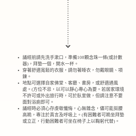
誦經前請先洗手漱口，準備108顆念珠一條(或計數
器)，拜墊一個，開水一杯。
穿著舒適寬鬆的衣服，請勿著睡衣，勿戴眼鏡、項
鍊。
地點可選擇自家佛堂、客廳、書房，或舒適通風
處。(方位不忌，以可以
靜心專心為要。若居家環境
不許可或外出旅行時，可於臥室做，但請注
意不要
面對浴廁即可。
誦經時必須心存虔敬懺悔，心無雜念，儘可能挺腰
高跪，專注於真言及呼吸上。(有困難者可跪坐拜墊
或立正，行動困難者可坐在椅子上以鞠躬代替)。