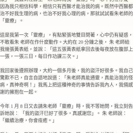
因為我只相信科學，相信只有西醫才能治我的病。既然中西醫都
治不好我生理的病，也治不好我心理的病，那就試試看朱老師的
「靈療」。
這是我第一次「靈療」，有點緊張地雙目閉著，心中仍有疑惑，
不敢看朱 老師在作什麼動作。大約在 20 分鐘之後， 朱 老師給
我幾張黃表紙，並說：「這五張黃表紙拿回去後每夜放在腹部上
一張，一張三日，每日作功課三次。」
我回家後遵照辦理，大約一個多月後，我的盜汗好很多。我自己
驚歎不已，自言自語地說道：「朱老師真能通靈，真能治我的怪
病，真神奇啊！」我馬上把這種神奇的事情告訴我內人，我倆感
謝的擁抱在一起。
今年 1 月 8 日又去請朱老師「靈療」時，我不等她問，我立刻告
訴她說： 「我的盜汗巳好了很多，真感謝您」。 朱 老師說：
「繼續治療，你會痊癒。」