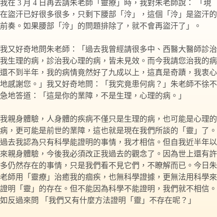
我在 3 月 4 日再去請朱老師「靈療」時，我對朱老師說： 「現
在盜汗已好很多很多，只剩下腰部「泠」，這個「泠」是盜汗的
前奏。如果腰部「泠」的問題排除了，就不會再盜汗了」。
我又好奇地問朱老師：「過去我曾經請很多中、西醫大醫師診治
我生理的病，診治我心理的病，皆未見效。而今我請您治我的病
還不到半年，我的病情竟然好了九成以上，這真是奇蹟，我衷心
地感謝您。」我又好奇地問：「我究竟患何病？」朱老師不徐不
急地答道：「這是你的業障，不是生理，心理的病。」
我親身體驗，人身體的疾病不僅只是生理的病，也可能是心理的
病，更可能是前世的業障，這也就是現在我們所談的「靈」了。
過去我認為只有科學能證明的事情，我才相信。但自我近半年以
來親身體驗，今後我必須改正我過去的觀念了。因為世上還有許
多仍然存在的事情，只是我們看不見它們，不瞭解而已。今日朱
老師用「靈療」治癒我的痼疾，也無科學證據，更無法用科學來
證明「靈」的存在。但不能因為科學不能證明，我們就不相信。
如反過來問 「我們又有什麼方法證明「靈」不存在呢？」