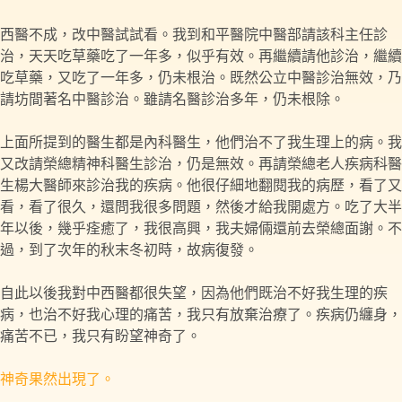
西醫不成，改中醫試試看。我到和平醫院中醫部請該科主任診
治，天天吃草藥吃了一年多，似乎有效。再繼續請他診治，繼續
吃草藥，又吃了一年多，仍未根治。既然公立中醫診治無效，乃
請坊間著名中醫診治。雖請名醫診治多年，仍未根除。
上面所提到的醫生都是內科醫生，他們治不了我生理上的病。我
又改請榮總精神科醫生診治，仍是無效。再請榮總老人疾病科醫
生楊大醫師來診治我的疾病。他很仔細地翻閱我的病歷，看了又
看，看了很久，還問我很多問題，然後才給我開處方。吃了大半
年以後，幾乎痊癒了，我很高興，我夫婦倆還前去榮總面謝。不
過，到了次年的秋末冬初時，故病復發。
自此以後我對中西醫都很失望，因為他們既治不好我生理的疾
病，也治不好我心理的痛苦，我只有放棄治療了。疾病仍纏身，
痛苦不已，我只有盼望神奇了。
神奇果然出現了。