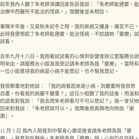
前年我內人聽了朱老師演講回家告訴我說：「朱老師能通靈，能
治療中西醫所不能治的怪病。」我聽後並未相信。
事隔半年後，又是秋末初冬之時，我的疾病又纏身，痛苦不已。
此時我便想起了朱老師能通靈，能治怪病，不妨請她「靈療」試
試看。
去年九月十八日，我抱著試試看的心情到促健會辦公室服務台說
明來由，請服務台小姐准我登記請朱老師為我「靈療」。當時有
一位小姐覺得我的病是小病不能登記，也不幫我登記。
我很鄭重地對她說： 「我的病看起來是小病，到嚴重時我很想
自盡，你看我的病嚴不嚴重？」這位小姐聽了我的話後，用溫和
的語氣對我說：「我去問朱老師看可不可以登記？」過一會兒她
回來對我說：「朱老師說可以。」我聞後很高興地向她說「謝
謝」。
11 月 5 日 我內人陪我到中華身心靈促進會請朱老師為我「靈
療」。我直到在靜坐，朱老師為我「靈療」時，心中仍在存疑。