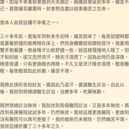
康。如是不幸者就會遇到大夫誤診，病痛就會延宕多年，痛苦不
已。甚致痛苦嚴重時，就會想自盡以結束痛苦之生命。
我本人就是這種不幸者之一。
三十多年前，我每年到秋末冬初時，痛苦就來了，每夜就寢時都
是蓋著舒適的被褥睡在床上，然而身體腰部就開始發泠。我要用
雙手抱著腰，側身睡才比較舒適一些，就這樣慢慢地入睡了。但
不知何故，卻又忽然流汗，睡衣汗濕透了。因為此時仍是深夜，
睡意很濃，只有更換睡衣再睡。不久又是流汗睡衣濕透，整夜難
眠。每夜都是如此折磨，痛苦不堪。
我將此情形告知好友，據說此乃盜汗，要請醫生診治。自此以
後，我就到榮總請醫生診治，治療多年，吃藥無數。
既然榮總診治無效，我就改到馬偕醫院診治，又是多年無效。再
改到長庚醫院試試多年，仍然無效。我就這樣更換醫院，更換到
沒有醫院可以再可更換了。我的痼疾仍未根除，仍然痛苦不堪。
我就這樣折騰了三十多年之久。