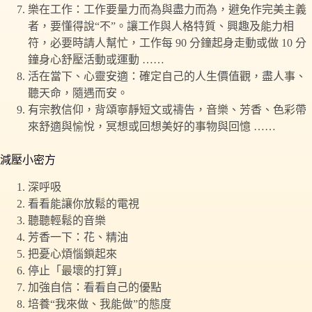
樂在工作：工作要量力而為與盡力而為，避免作完美主義
者，要懂得說“不”。讓工作與人格特質、興趣及能力相
符，必要時請人幫忙，工作每 90 分鐘起身走動或做 10 分
鐘身心舒壓活動或運動 ……
活在當下、心靈安適：確定自己的人生價值觀，盡人事、
聽天命，隨遇而安。
有宗教信仰，背頌寧靜短文或禱告，音樂、芳香、色彩帶
來舒適與愉悅，冥想或回想美好的事物與回憶 ……
減壓小密方
深呼吸
看看能讓你放鬆的電視
聽聽輕鬆的音樂
芳香一下：花、精油
把憂心煩惱鎖起來
停止「最壞的打算」
加強自信：看看自己的優點
培養“我來做、我能做”的態度