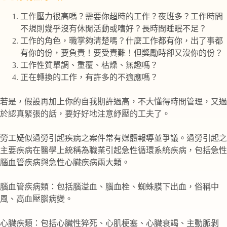
工作壓力很高嗎？需要你超時的工作？夜班多？工作時間
不規則幾乎沒有休閒活動或嗜好？長時間睡眠不足？
工作的角色，職掌夠清楚嗎？什麼工作都有你，出了事都
有你的份，要負責！要受責難！但獎勵時卻又沒你的份？
工作性質單調、重覆、枯燥、無趣嗎？
正在轉換的工作，有許多的不適應嗎？
若是，假設再加上你的自我期許過高，不大懂得時間管理，又過
於認真緊張的話，要好好地注意紓壓的工夫了。
勞工疑似過勞引起疾病之案件常有媒體報導並爭議。過勞引起之
主要疾病在醫學上統稱為職業引起急性循環系統疾病，包括急性
腦血管疾病與急性心臟疾病兩大類。
腦血管疾病類：包括腦溢血、腦血栓、蜘蛛膜下出血，俗稱中
風、高血壓腦病變。
心臟疾類：包括心臟性猝死、心肌梗塞、心臟衰竭、主動脈剝