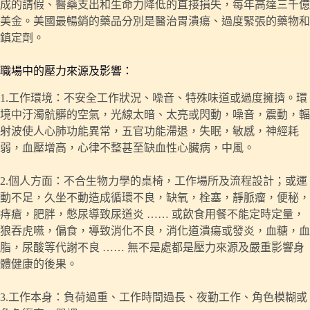
成的請假、醫藥支出和生命力降低的直接損失，每年高達三千億
美金。美國最暢銷的藥品分別是醫治胃潰瘍、過度緊張的藥物和
鎮定劑。
職場中的壓力來源及影響：
1.工作環境：不安全工作狀況、噪音、特殊味道或過度擁擠。環
境中汙濁骯髒的空氣，光線太暗、太亮或閃動，噪音，震動，輻
射波使人心肺功能異常，五官功能滯退，失眠，敏感，神經耗
弱，血壓增高，心律不整甚至缺血性心臟病，中風。
2.個人方面：不合生物力學的桌椅，工作場所及流程設計；或運
動不足，久坐不動造成循環不良，缺氧，栓塞，靜脈瘤，便秘，
痔瘡，肥胖，憋尿導致尿道炎 …… 或飲食用餐不能定時定量，
狼吞虎嚥，偏食，導致消化不良，消化道潰瘍或發炎，血糖，血
脂，尿酸等代謝不良 …… 無不是處都是壓力來源及嚴重影響身
體健康的後果。
3.工作本身：負荷過重、工作時間過長、夜勤工作、角色模糊或