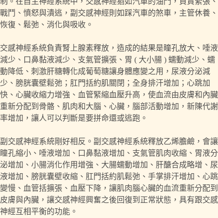
制。在自主神經系統中，交感神經猶如汽車的油門，負責緊張、
戰鬥、憤怒與潰逃，副交感神經則如踩汽車的煞車，主管休養、
恢復、鬆弛、消化與吸收。
交感神經系統負責腎上腺素釋放，造成的結果是瞳孔放大、唾液
減少、口鼻黏液減少、支氣管擴張、胃 ( 大小腸 ) 蠕動減少、蠕
動降低、刺激肝糖轉化成葡萄糖讓身體應變之用，尿液分泌減
少、膀胱囊壁鬆弛；肛門括約肌關閉；全身排汗增加；心跳加
快、心臟收縮力增強、血管緊縮血壓升高，使血流由皮膚和內臟
重新分配到骨骼、肌肉和大腦、心臟，腦部活動增加，新陳代謝
率增加，讓人可以判斷是要拼命還或逃跑。
副交感神經系統剛好相反。副交感神經系統釋放乙烯膽鹼，會讓
瞳孔縮小、唾液增加、口鼻黏液增加、支氣管肌肉收縮、胃液分
泌增加、小腸消化作用增強、大腸蠕動增加、肝醣合成略增、尿
液增加、膀胱囊壁收縮、肛門括約肌鬆弛、手掌排汗增加、心跳
變慢、血管括擴張、血壓下降，讓肌肉腦心臟的血流重新分配到
皮膚與內臟，讓交感神經興奮之後回復到正常狀態，具有跟交感
神經互相平衡的功能。