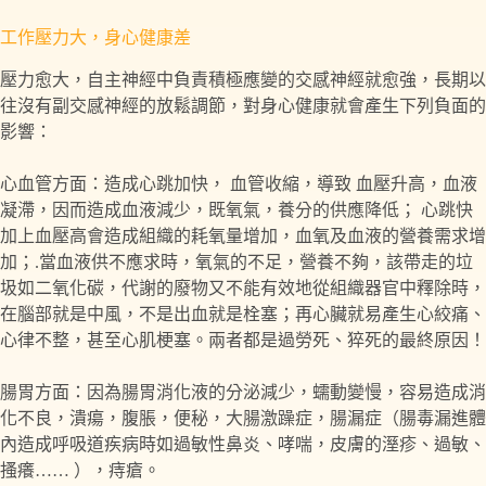
工作壓力大，身心健康差
壓力愈大，自主神經中負責積極應變的交感神經就愈強，長期以
往沒有副交感神經的放鬆調節，對身心健康就會產生下列負面的
影響：
心血管方面：造成心跳加快， 血管收縮，導致 血壓升高，血液
凝滯，因而造成血液減少，既氧氣，養分的供應降低； 心跳快
加上血壓高會造成組織的耗氧量增加，血氧及血液的營養需求增
加；.當血液供不應求時，氧氣的不足，營養不夠，該帶走的垃
圾如二氧化碳，代謝的廢物又不能有效地從組織器官中釋除時，
在腦部就是中風，不是出血就是栓塞；再心臟就易產生心絞痛、
心律不整，甚至心肌梗塞。兩者都是過勞死、猝死的最終原因！
腸胃方面：因為腸胃消化液的分泌減少，蠕動變慢，容易造成消
化不良，潰瘍，腹脹，便秘，大腸激躁症，腸漏症（腸毒漏進體
內造成呼吸道疾病時如過敏性鼻炎、哮喘，皮膚的溼疹、過敏、
搔癢…… ），痔瘡。