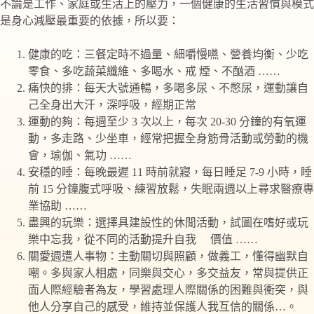
不論是工作、家庭或生活上的壓力，一個健康的生活習慣與模式
是身心減壓最重要的依據，所以要：
健康的吃：三餐定時不過量、細嚼慢嚥、營養均衡、少吃
零食、多吃蔬菜纖維、多喝水、戒 煙、不酗酒 ……
痛快的排：每天大號通暢，多喝多尿、不憋尿，運動讓自
己全身出大汗，深呼吸，經期正常
運動的夠：每週至少 3 次以上，每次 20-30 分鐘的有氧運
動，多走路、少坐車，經常把握全身筋骨活動或勞動的機
會，瑜伽、氣功 ……
安穩的睡：每晚最遲 11 時前就寢，每日睡足 7-9 小時，睡
前 15 分鐘腹式呼吸、練習放鬆，失眠兩週以上尋求醫療專
業協助 ……
盡興的玩樂：選擇具建設性的休閒活動，試圖在嗜好或玩
樂中忘我，從不同的活動提升自我 價值 ……
關愛週遭人事物：主動關切與照顧，做義工，懂得幽默自
嘲。多與家人相處，同樂與交心，多交益友，常與提供正
面人際經驗者為友，學習處理人際關係的困難與衝突，與
他人分享自己的感受，維持並保護人我互信的關係…。