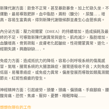
新陳代謝方面：飲食不正常，甚至暴飲暴食，加上忙碌久坐，不
運動，最易導致肥胖，血中脂肪，澱粉（醣分），尿酸… .. 增
高，容易生富貴病，得到新陳代謝徵候群並產生心血管疾病。
內分泌方面：壓力荷爾蒙（DHEA）的持續增加，造成損耗及最
終的不足，可導致新陳代謝異常與退化，肌肉減少，脂肪增加，
血醣增高，骨質疏鬆，皮膚老化起皺紋，性荷爾蒙異常、退化，
經期失調，興趣缺缺… . 。
免疫力方面：造成抵抗力的降低，容易小則呼吸系統的傷風感
冒，氣喘，腸胃系統的大腸激躁症，腸胃道吸收不良；大則免疫
低弱，易罹患癌症，或免疫力異常，偏差發展而導致如類風濕關
節炎，紅斑性痕瘡的發生。
神經精神方面：引起疲勞，頭暈，頭痛、偏頭痛、手麻腳麻、腰
酸背痛、恐慌、焦慮、壓抑、憂鬱、睡眠障礙……
想想你現在的工作