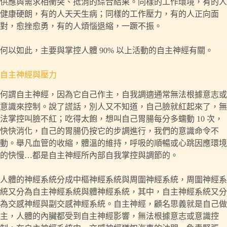
供應與需求相衝突、抵消的綜合結果。同樣的工作環境，有的人
健康硬朗，有的人天天生病；同樣的工作壓力，有的人正向面
對，愈挫愈勇，有的人煩惱退縮，一蹶不振。
何以如此，主要與掌控人體 90% 以上活動的自主神經有關。
自主神經與壓力
何謂自主神經，因為它自己作主，自我調適通常無法根據意志或
意識來控制。說了謊話，別人又不知道，自己臉就紅起來了，無
法掌控叫臉不紅；吃得太飽，想叫自己胃腸每分多蠕動 10 次，
快快消化，自己的胃腸仍按它的步調進行，我們的意識命令不
動。舉凡血管的收縮，體溫的維持，呼吸的順暢或心跳因應環境
的快慢…都是自主神經所內部自我掌控與調節的。
人體的神經系統分成中樞神經系統與周圍神經系統，周圍神經系
統又分為自主神經系統與體神經系統，其中，自主神經系統又分
為交感神經與副交感神經系統。自主神經，顧名思義就是自己做
主，人體的內臟都受到自主神經影響，無法根據意志或意識控