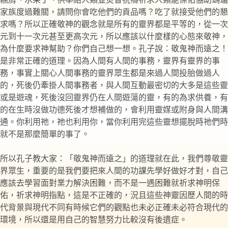
家族度過難關，請問你會吃他們的貢品嗎？吃了就接受他們的懇
求嗎？所以正確敬神的觀念就是所有的靈界都是平等的，從一次
元到十一次元甚至更高次元，所以應該以什麼樣的心態來敬神，
為什麼要求神幫助？你們自己想一想。孔子說：敬鬼神而遠之！
是非常正確的道理。因為人間有人間的事務，靈界有靈界的事
務，事實上關心人間事務的靈界眾生都是來過人間投胎做過人
的，死後仍牽掛人間事務者，與人間互動最密切的大多是這些靈
或是遊魂，死後沒回靈界仍在人間遊蕩的靈，有的為求供養，有
的在生時沒做功德死後才想補做的，會利用靈媒或附身與人間溝
通。你利用祂，祂也利用你，當你利用完這些靈想擺脫時祂們時
就不是那麼簡單的事了。
所以孔子教大家：「敬鬼神而遠之」的道理就在此，我們尊敬靈
界眾生，重要的是我們要把來人間的功課先學好做好才對，自己
應該去學習面對業力解決困難，而不是一遇困難就祈求神明保
佑，祈求神明指點，這是不正確的，況且這些神靈因歷人間的時
代背景與現代不同有時候它們的觀點也未必正確未必符合現代的
環境，所以還是用自己的智慧努力比較沒有後遺症。