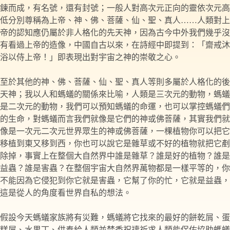
鍊而成，有名號，還有封號；一般人對高次元正向的靈依次元高
低分別尊稱為上帝、神、佛、菩薩、仙、聖、真人……人類對上
帝的認知應仍屬於非人格化的先天神，因為古今中外我們幾乎沒
有看過上帝的造像，中國自古以來，在詩經中即提到：「齋戒沐
浴以侍上帝！」即表現出對宇宙之神的崇敬之心。
至於其他的神、佛、菩薩、仙、聖、真人等則多屬於人格化的後
天神；我以人和螞蟻的關係來比喻，人類是三次元的動物，螞蟻
是二次元的動物，我們可以預知螞蟻的命運，也可以掌控螞蟻們
的生命，對螞蟻而言我們就像是它們的神或佛菩薩，其實我們就
像是一次元二次元世界眾生的神或佛菩薩，一棵植物你可以把它
移植到東又移到西，你也可以說它是雜草或不好的植物就把它剷
除掉，事實上在整個大自然界中誰是雜草？誰是好的植物？誰是
益蟲？誰是害蟲？在整個宇宙大自然界萬物都是一樣平等的，你
不能因為它侵犯到你它就是害蟲，它幫了你的忙，它就是益蟲，
這是從人的角度看世界自私的想法。
假設今天螞蟻家族將有災難，螞蟻將它找來的最好的餅乾屑、蛋
糕屑、水果丁、供奉給人類並焚香祝禱祈求人類能保佑協助螞蟻