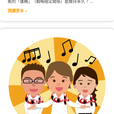
衡的「護欄」（戰略穩定關係）能維持多久？
閱讀更多 »